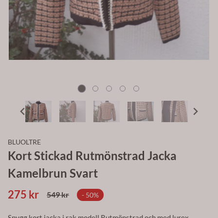
BLUOLTRE
Kort Stickad Rutmönstrad Jacka
Kamelbrun Svart
275 kr
549 kr
- 50%
Snygg kort jacka i rak modell Rutmönstrad och med lurex