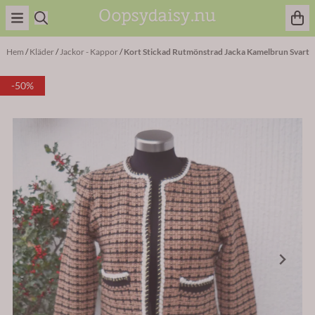
Hoppa till innehåll
Hem
/
Kläder
/
Jackor - Kappor
/
Kort Stickad Rutmönstrad Jacka Kamelbrun Svart
-50%