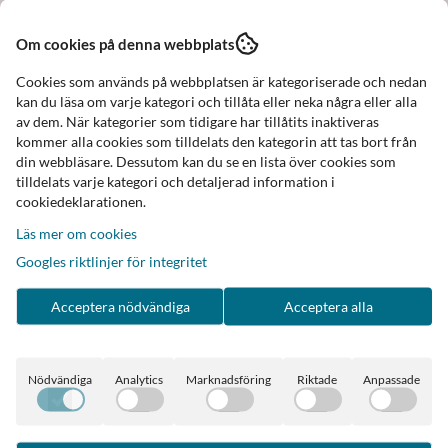
Snygg kort jacka i rak modell
Om cookies på denna webbplats
Rutmönstrad och med lurex trådar
Cookies som används på webbplatsen är kategoriserade och nedan
kan du läsa om varje kategori och tillåta eller neka några eller alla
Mjukt och skönt grovstickat material
av dem. När kategorier som tidigare har tillåtits inaktiveras
kommer alla cookies som tilldelats den kategorin att tas bort från
Jackan är ofodrad och utan knäppning
din webbläsare. Dessutom kan du se en lista över cookies som
Den har snurrade svarta och vita dekorband med
tilldelats varje kategori och detaljerad information i
guldtrådar i framkanterna, runt halsen och på fickorna
cookiedeklarationen.
Läs mer om cookies
Jackan är något liten i storlek
Googles riktlinjer för integritet
Bystmått mätt rakt över plagget
Stl. S/M ca 46 cm
Acceptera nödvändiga
Acceptera alla
Stl. M/L ca 48 cm
Ärmlängd från axel
Nödvändiga
Analytics
Marknadsföring
Riktade
Anpassade
Stl. S/M ca 57 cm
Stl. M/L ca 59 cm