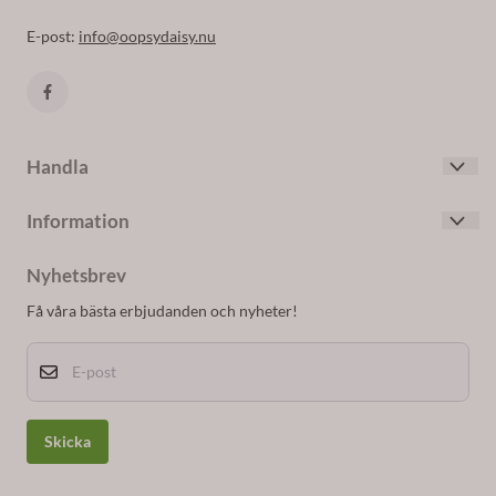
E-post:
info@oopsydaisy.nu
Handla
Villkor
Information
Kontakta oss
Om oss
Skapa konto
Nyhetsbrev
Blogg
Logga in
Få våra bästa erbjudanden och nyheter!
Nyhetsbrev
E-post
Om cookies
Skicka