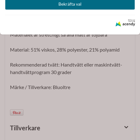
Bekräfta val
Längd från axel
Stl S/M ca 49 cm
Stl M/L ca 51 cm
Drivs av
Materialet är stretchigt så alla mått är töjbara
Material: 51% viskos, 28% polyester, 21% polyamid
Rekommenderad tvätt: Handtvätt eller maskintvätt-
handtvättprogram 30 grader
Märke / Tillverkare: Bluoltre
Tillverkare