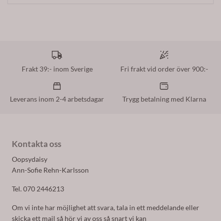
Frakt 39:- inom Sverige
Fri frakt vid order över 900:-
Leverans inom 2-4 arbetsdagar
Trygg betalning med Klarna
Kontakta oss
Oopsydaisy
Ann-Sofie Rehn-Karlsson
Tel. 070 2446213
Om vi inte har möjlighet att svara, tala in ett meddelande eller
skicka ett mail så hör vi av oss så snart vi kan