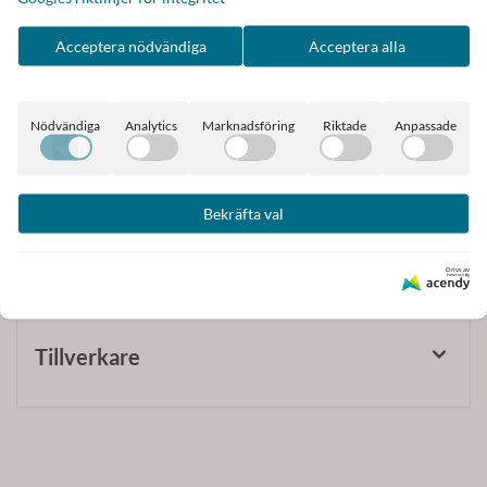
One Size
Acceptera nödvändiga
Acceptera alla
Ca. 75 cm. bred
Längd fram ca. 40 cm
Nödvändiga
Analytics
Marknadsföring
Riktade
Anpassade
Längd bak ca 63 cm
Alla mått är töjbara
Bekräfta val
100% polyester
Drivs av
Tillverkare