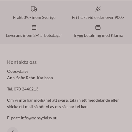
Frakt 39:- inom Sverige
Fri frakt vid order över 900:-
Leverans inom 2-4 arbetsdagar
Trygg betalning med Klarna
Kontakta oss
Oopsydaisy
Ann-Sofie Rehn-Karlsson
Tel. 070 2446213
Om vi inte har möjlighet att svara, tala in ett meddelande eller
skicka ett mail så hör vi av oss så snart vi kan
E-post:
info@oopsydaisy.nu