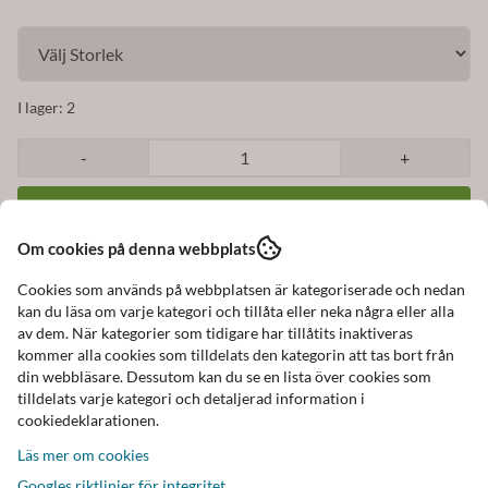
I lager
: 2
-
+
Om cookies på denna webbplats
Art.nr:
Svart tunn poncho sjal
Cookies som används på webbplatsen är kategoriserade och nedan
kan du läsa om varje kategori och tillåta eller neka några eller alla
av dem. När kategorier som tidigare har tillåtits inaktiveras
kommer alla cookies som tilldelats den kategorin att tas bort från
din webbläsare. Dessutom kan du se en lista över cookies som
Beskrivning
tilldelats varje kategori och detaljerad information i
cookiedeklarationen.
Tunn glest stickad liten poncho / sjal i mjukt och
Läs mer om cookies
behagligt material
Googles riktlinjer för integritet