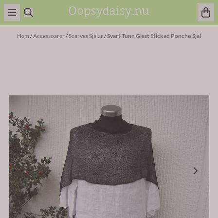
Hoppa till innehåll
Hem
/
Accessoarer
/
Scarves Sjalar
/
Svart Tunn Glest Stickad Poncho Sjal