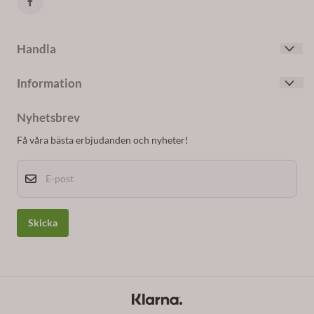
Handla
Villkor
Information
Kontakta oss
Om oss
Skapa konto
Nyhetsbrev
Blogg
Logga in
Få våra bästa erbjudanden och nyheter!
Nyhetsbrev
E-post
Om cookies
Skicka