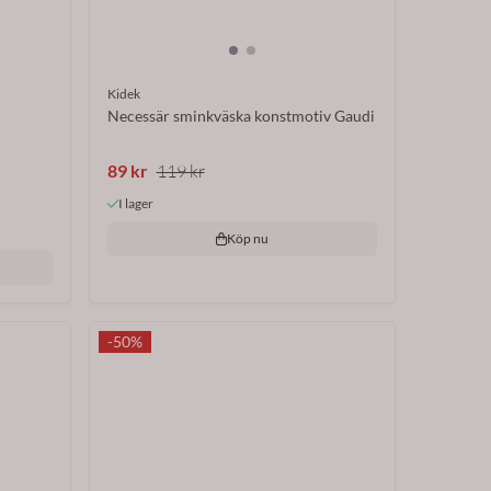
Kidek
Necessär sminkväska konstmotiv Gaudi
89 kr
119 kr
I lager
Köp nu
-50%