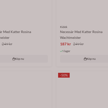
Kidek
r Med Katter Rosina
Necessär Med Katter Rosina
eister
Wachtmeister
249 kr
187 kr
249 kr
I lager
Köp nu
Köp nu
-50%