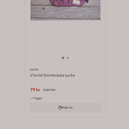
Lycke
Vinröd Sminkväska Lycke
79 kr
149 kr
I lager
Köp nu