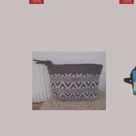
-50%
-25%