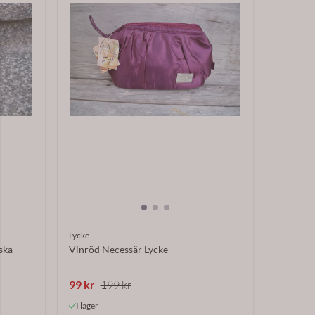
Lycke
ska
Vinröd Necessär Lycke
99 kr
199 kr
I lager