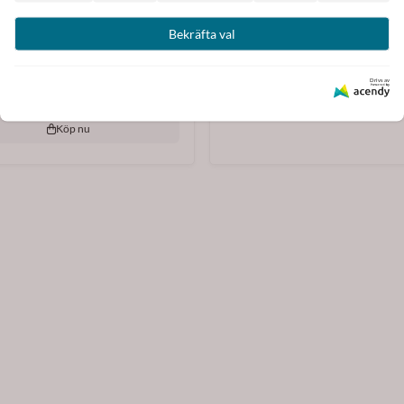
Köp nu
nnä sminkväska konstmotiv
Bekräfta val
Klimt
89 kr
Drivs av
Köp nu