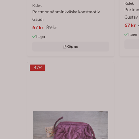
Kidek
Kidek
Portmo
Portmonnä sminkväska konstmotiv
Gustav 
Gaudi
67 kr
67 kr
89 kr
I lager
I lager
Köp nu
-47%