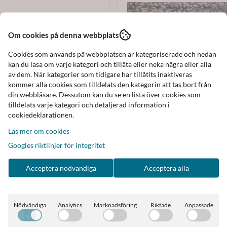
Om cookies på denna webbplats
Cookies som används på webbplatsen är kategoriserade och nedan
kan du läsa om varje kategori och tillåta eller neka några eller alla
av dem. När kategorier som tidigare har tillåtits inaktiveras
kommer alla cookies som tilldelats den kategorin att tas bort från
din webbläsare. Dessutom kan du se en lista över cookies som
tilldelats varje kategori och detaljerad information i
cookiedeklarationen.
Läs mer om cookies
Googles riktlinjer för integritet
Acceptera nödvändiga
Acceptera alla
Rosenvinge
Rosenvinge Svart väska sminkvä
läder
99 kr
199 kr
Nödvändiga
Analytics
Marknadsföring
Riktade
Anpassade
I lager