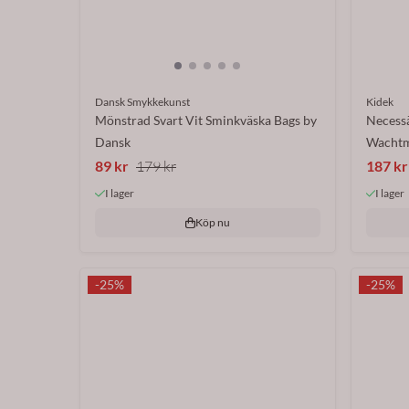
Dansk Smykkekunst
Kidek
Mönstrad Svart Vit Sminkväska Bags by
Necessä
Dansk
Wachtm
89 kr
179 kr
187 kr
I lager
I lager
Köp nu
-25%
-25%