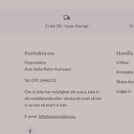
Frakt 39:- inom Sverige
Fr
Kontakta oss
Handla
Oopsydaisy
Villkor
Ann-Sofie Rehn-Karlsson
Kontakta
Tel. 070 2446213
Skapa ko
Logga in
Om vi inte har möjlighet att svara, tala in
ett meddelande eller skicka ett mail så hör
vi av oss så snart vi kan
E-post:
info@oopsydaisy.nu