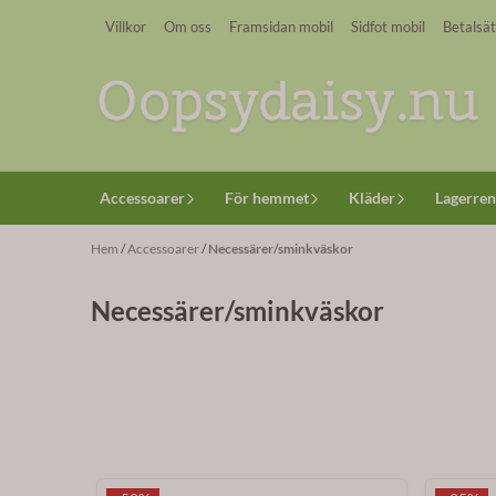
Hoppa till innehåll
Villkor
Om oss
Framsidan mobil
Sidfot mobil
Betalsät
Accessoarer
För hemmet
Kläder
Lagerren
Hem
/
Accessoarer
/
Necessärer/sminkväskor
Necessärer/sminkväskor