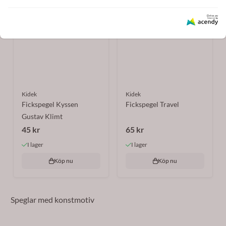
Drivs av
Kidek
Kidek
Fickspegel Kyssen
Fickspegel Travel
Gustav Klimt
45 kr
65 kr
I lager
I lager
Köp nu
Köp nu
Speglar med konstmotiv