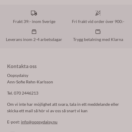
Frakt 39:- inom Sverige
Fri frakt vid order över 900:-
Leverans inom 2-4 arbetsdagar
Trygg betalning med Klarna
Kontakta oss
Oopsydaisy
Ann-Sofie Rehn-Karlsson
Tel. 070 2446213
Om vi inte har möjlighet att svara, tala in ett meddelande eller
skicka ett mail så hör vi av oss så snart vi kan
E-post:
info@oopsydaisy.nu