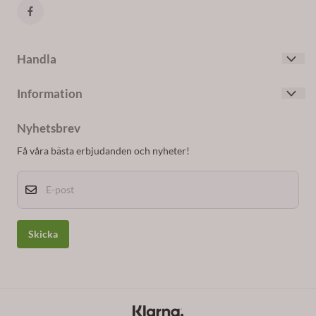
Handla
Villkor
Information
Kontakta oss
Om oss
Skapa konto
Nyhetsbrev
Blogg
Logga in
Få våra bästa erbjudanden och nyheter!
Nyhetsbrev
E-post
Om cookies
Skicka