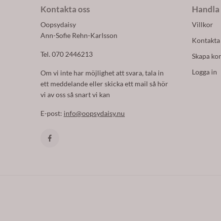
Kontakta oss
Handla
Oopsydaisy
Villkor
Ann-Sofie Rehn-Karlsson
Kontakta
Tel. 070 2446213
Skapa ko
Logga in
Om vi inte har möjlighet att svara, tala in
ett meddelande eller skicka ett mail så hör
vi av oss så snart vi kan
E-post:
info@oopsydaisy.nu