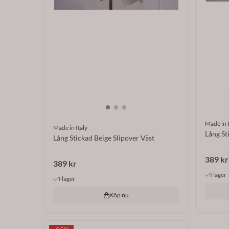
Made in I
Made in Italy
Lång St
Lång Stickad Beige Slipover Väst
389 kr
389 kr
I lager
I lager
Köp nu