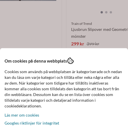
Train of Trend
Ljusbrun Slipover med Geometr
mönster
299 kr
399 kr
I lager
Om cookies på denna webbplats
Köp nu
taly
Cookies som används på webbplatsen är kategoriserade och nedan
ickad Brun Slipover Väst
kan du läsa om varje kategori och tillåta eller neka några eller alla
av dem. När kategorier som tidigare har tillåtits inaktiveras
kommer alla cookies som tilldelats den kategorin att tas bort från
din webbläsare. Dessutom kan du se en lista över cookies som
tilldelats varje kategori och detaljerad information i
cookiedeklarationen.
Köp nu
Läs mer om cookies
Googles riktlinjer för integritet