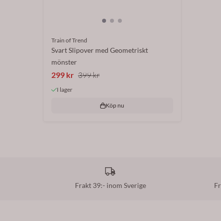
Train of Trend
Svart Slipover med Geometriskt
mönster
299 kr
399 kr
I lager
Köp nu
Frakt 39:- inom Sverige
Fr