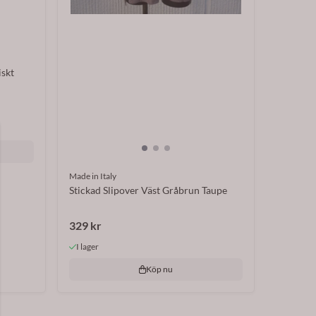
iskt
Made in Italy
Stickad Slipover Väst Gråbrun Taupe
329 kr
I lager
Köp nu