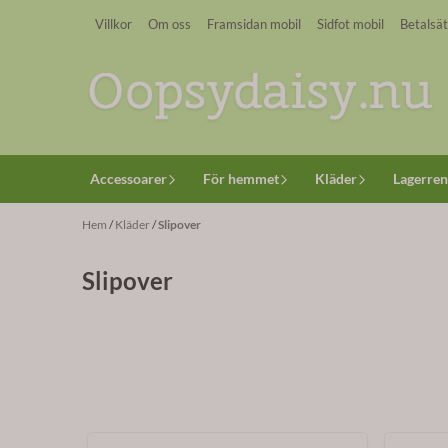
Hoppa till innehåll
Villkor
Om oss
Framsidan mobil
Sidfot mobil
Betalsät
Accessoarer
För hemmet
Kläder
Lagerren
Hem
/
Kläder
/
Slipover
Slipover