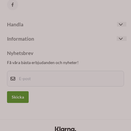
Handla
Villkor
Information
Kontakta oss
Om oss
Skapa konto
Nyhetsbrev
Blogg
Logga in
Få våra bästa erbjudanden och nyheter!
Nyhetsbrev
E-post
Om cookies
Skicka