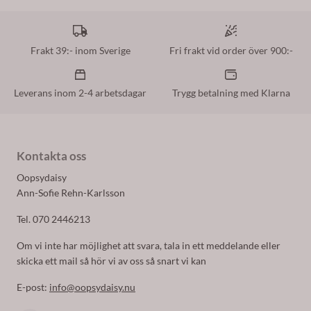
Frakt 39:- inom Sverige
Fri frakt vid order över 900:-
Leverans inom 2-4 arbetsdagar
Trygg betalning med Klarna
Kontakta oss
Oopsydaisy
Ann-Sofie Rehn-Karlsson
Tel. 070 2446213
Om vi inte har möjlighet att svara, tala in ett meddelande eller
skicka ett mail så hör vi av oss så snart vi kan
E-post:
info@oopsydaisy.nu