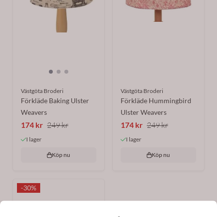
Västgöta Broderi
Västgöta Broderi
Förkläde Baking Ulster
Förkläde Hummingbird
Weavers
Ulster Weavers
174 kr
249 kr
174 kr
249 kr
I lager
I lager
Köp nu
Köp nu
-30%