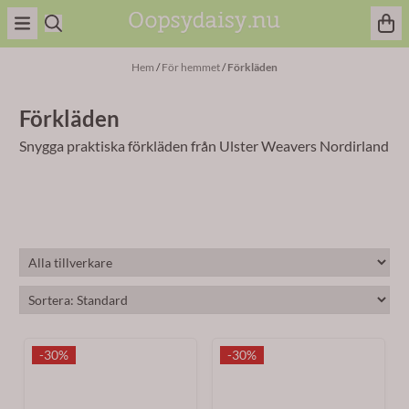
Hoppa till innehåll
Hem
/
För hemmet
/
Förkläden
Förkläden
Snygga praktiska förkläden från Ulster Weavers Nordirland
-30%
-30%