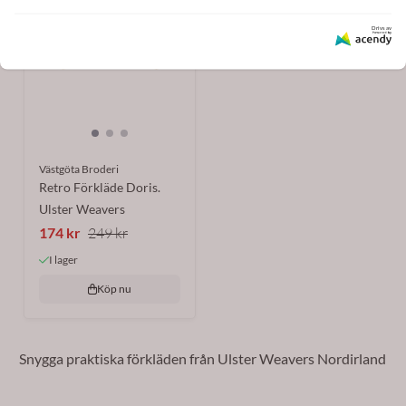
Drivs av
Västgöta Broderi
Retro Förkläde Doris.
Ulster Weavers
174 kr
249 kr
I lager
Köp nu
Snygga praktiska förkläden från Ulster Weavers Nordirland