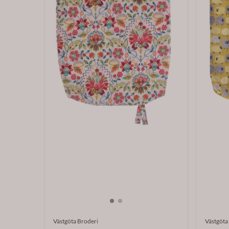
Västgöta Broderi
Västgöta