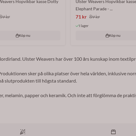
Weavers Hopvikbar kasse Dotty
Ulster Weavers Hopvikbar kass
Elephant Parade - ...
89 kr
71 kr
89 kr
I lager
Köp nu
Köp nu
 Nordirland. Ulster Weavers har över 100 års kunskap inom textilp
oduktionen sker på olika platser över hela världen, inklusive norr
på slutprodukten till högsta standard.
tilier, melamin, papper och keramik. Och inte att förglömma de pr