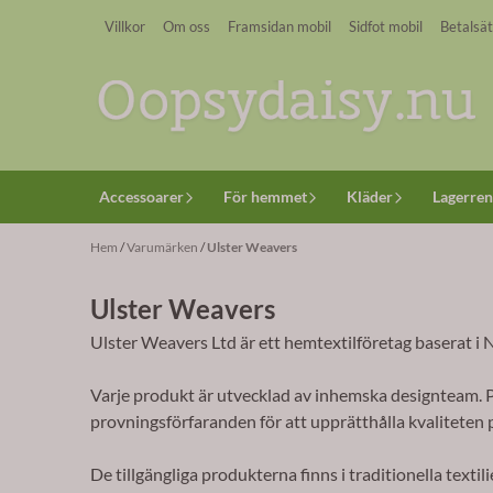
Hoppa till innehåll
Villkor
Om oss
Framsidan mobil
Sidfot mobil
Betalsät
Accessoarer
För hemmet
Kläder
Lagerren
Hem
/
Varumärken
/
Ulster Weavers
Ulster Weavers
Ulster Weavers Ltd är ett hemtextilföretag baserat i
Varje produkt är utvecklad av inhemska designteam. Pr
provningsförfaranden för att upprätthålla kvaliteten 
De tillgängliga produkterna finns i traditionella tex