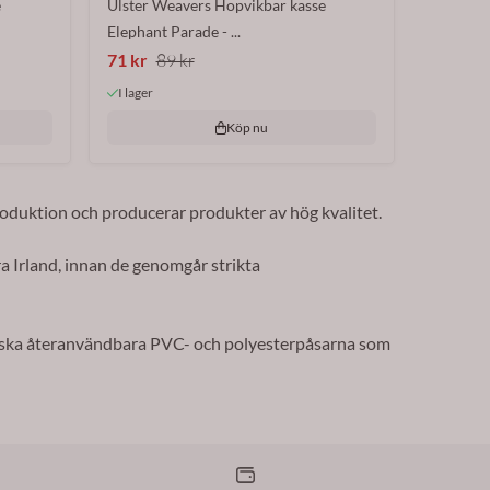
e
Ulster Weavers Hopvikbar kasse
Elephant Parade - ...
71 kr
89 kr
I lager
Köp nu
roduktion och producerar produkter av hög kvalitet.
a Irland, innan de genomgår strikta
aktiska återanvändbara PVC- och polyesterpåsarna som