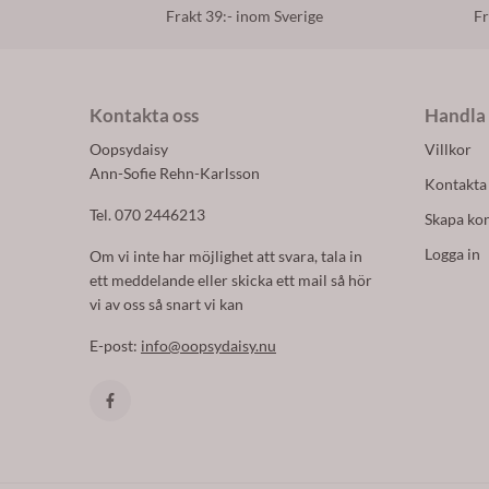
Frakt 39:- inom Sverige
Fr
Kontakta oss
Handla
Oopsydaisy
Villkor
Ann-Sofie Rehn-Karlsson
Kontakta
Tel. 070 2446213
Skapa ko
Logga in
Om vi inte har möjlighet att svara, tala in
ett meddelande eller skicka ett mail så hör
vi av oss så snart vi kan
E-post:
info@oopsydaisy.nu