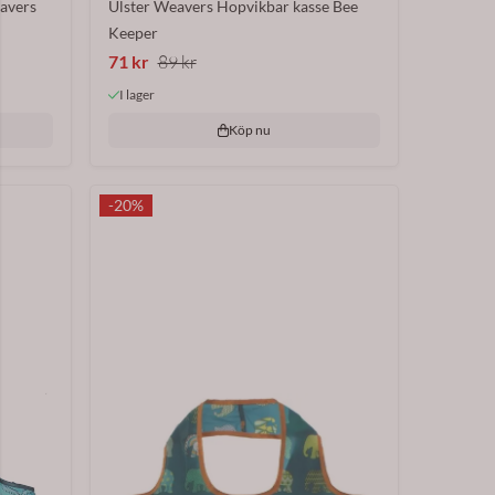
eavers
Ulster Weavers Hopvikbar kasse Bee
Keeper
71 kr
89 kr
I lager
Köp nu
-20%