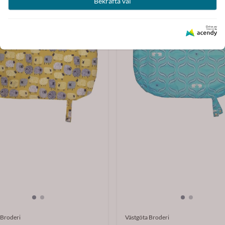
Bekräfta val
Drivs av
 Broderi
Västgöta Broderi