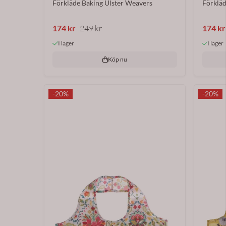
Förkläde Baking Ulster Weavers
Förklä
174 kr
249 kr
174 kr
I lager
I lager
Köp nu
-20%
-20%