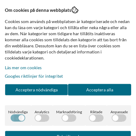
de Hummingbird Ulster Weavers
Retro Förkläde Doris. Ulster W
Om cookies på denna webbplats
249 kr
174 kr
249 kr
Cookies som används på webbplatsen är kategoriserade och nedan
I lager
kan du läsa om varje kategori och tillåta eller neka några eller alla
av dem. När kategorier som tidigare har tillåtits inaktiveras
Köp nu
Köp nu
kommer alla cookies som tilldelats den kategorin att tas bort från
din webbläsare. Dessutom kan du se en lista över cookies som
tilldelats varje kategori och detaljerad information i
-20%
cookiedeklarationen.
Läs mer om cookies
Googles riktlinjer för integritet
Acceptera nödvändiga
Acceptera alla
Nödvändiga
Analytics
Marknadsföring
Riktade
Anpassade