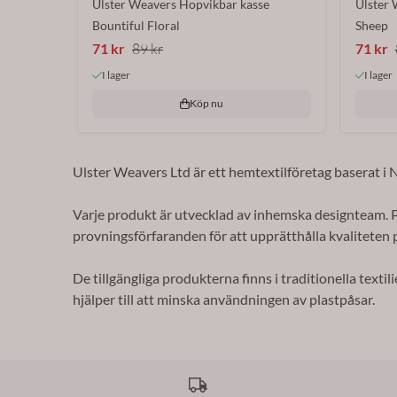
Ulster Weavers Hopvikbar kasse
Ulster 
Bountiful Floral
Sheep
71 kr
89 kr
71 kr
I lager
I lager
Köp nu
Ulster Weavers Ltd är ett hemtextilföretag baserat i
Varje produkt är utvecklad av inhemska designteam. Pr
provningsförfaranden för att upprätthålla kvaliteten 
De tillgängliga produkterna finns i traditionella tex
hjälper till att minska användningen av plastpåsar.