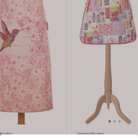
 Broderi
Västgöta Broderi