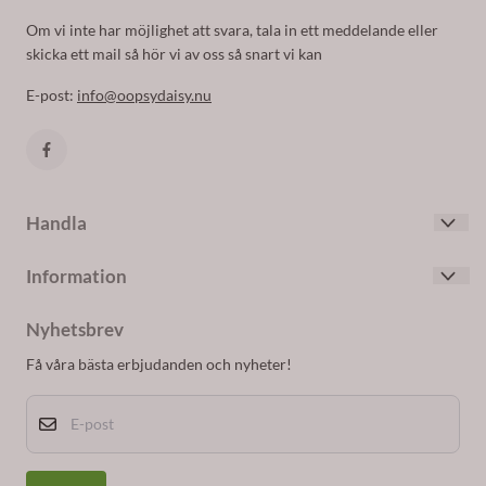
Om vi inte har möjlighet att svara, tala in ett meddelande eller
skicka ett mail så hör vi av oss så snart vi kan
E-post:
info@oopsydaisy.nu
Handla
Villkor
Information
Kontakta oss
Om oss
Skapa konto
Nyhetsbrev
Blogg
Logga in
Få våra bästa erbjudanden och nyheter!
Nyhetsbrev
E-post
Om cookies