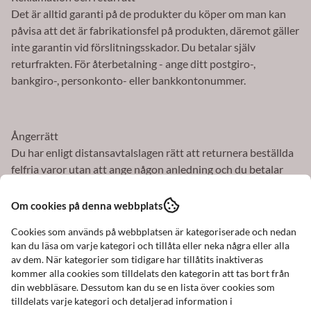
Det är alltid garanti på de produkter du köper om man kan
påvisa att det är fabrikationsfel på produkten, däremot gäller
inte garantin vid förslitningsskador. Du betalar själv
returfrakten. För återbetalning - ange ditt postgiro-,
bankgiro-, personkonto- eller bankkontonummer.
Ångerrätt
Du har enligt distansavtalslagen rätt att returnera beställda
felfria varor utan att ange någon anledning och du betalar
själv returfrakten. Meddelande om detta ska lämnas så snart
som möjligt, dock senast inom fjorton (14) dagar från det att
Om cookies på denna webbplats
varan mottagits. (Gäller ej vid special beställda varor) Vi
Cookies som används på webbplatsen är kategoriserade och nedan
följer Konsumentverkets rekommendationer se:
kan du läsa om varje kategori och tillåta eller neka några eller alla
Konsumentverket.se
av dem. När kategorier som tidigare har tillåtits inaktiveras
kommer alla cookies som tilldelats den kategorin att tas bort från
din webbläsare. Dessutom kan du se en lista över cookies som
tilldelats varje kategori och detaljerad information i
Skador på paket och ej uthämtade paket