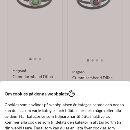
Magnani
Magnani
Gummiarmband Dilba
Gummiarmband Dilba
Hematit/Grön. Magnani
Hematit/Lila. Magnani ...
...
198 kr
198 kr
Om cookies på denna webbplats
I lager
I lager
Cookies som används på webbplatsen är kategoriserade och nedan
Köp nu
kan du läsa om varje kategori och tillåta eller neka några eller alla
Köp nu
av dem. När kategorier som tidigare har tillåtits inaktiveras
kommer alla cookies som tilldelats den kategorin att tas bort från
din webbläsare. Dessutom kan du se en lista över cookies som