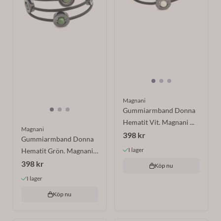
Magnani
Gummiarmband Donna
Hematit Vit. Magnani ...
Magnani
398 kr
Gummiarmband Donna
I lager
Hematit Grön. Magnani
...
398 kr
Köp nu
I lager
Köp nu