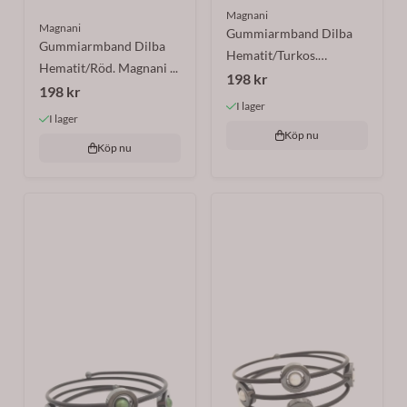
Magnani
Magnani
Gummiarmband Dilba
Gummiarmband Dilba
Hematit/Turkos.
Hematit/Röd. Magnani ...
Magnani ...
198 kr
198 kr
I lager
I lager
Köp nu
Köp nu