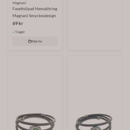
Magnani
Fasettslipad Hematitring
Magnani Smyckesdesign
69 kr
I lager
Köp nu