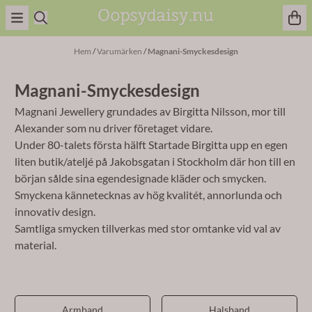
Hoppa till innehåll
Hem
/
Varumärken
/
Magnani-Smyckesdesign
Magnani-Smyckesdesign
Magnani Jewellery grundades av Birgitta Nilsson, mor till
Alexander som nu driver företaget vidare.
Under 80-talets första hälft Startade Birgitta upp en egen
liten butik/ateljé på Jakobsgatan i Stockholm där hon till en
början sålde sina egendesignade kläder och smycken.
Smyckena kännetecknas av hög kvalitét, annorlunda och
innovativ design.
Samtliga smycken tillverkas med stor omtanke vid val av
material.
Armband
Halsband