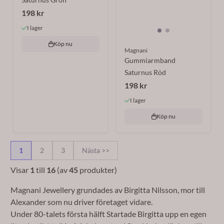
198 kr
I lager
Köp nu
Magnani
Gummiarmband
Saturnus Röd
198 kr
I lager
Köp nu
1
2
3
Nästa >>
Visar
1
till
16
(av
45
produkter)
Magnani Jewellery grundades av Birgitta Nilsson, mor till
Alexander som nu driver företaget vidare.
Under 80-talets första hälft Startade Birgitta upp en egen