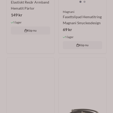
Elastiskt Resår Armband
Hematit Pärlor
Magnani
149 kr
Fasettslipad Hematitring
I lager
Magnani Smyckesdesign
69 kr
Köp nu
I lager
Köp nu