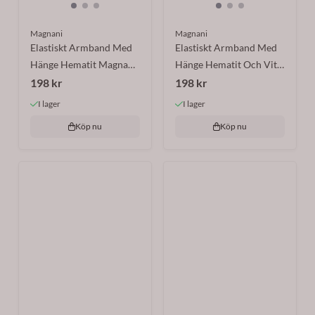
Magnani
Magnani
Elastiskt Armband Med
Elastiskt Armband Med
Hänge Hematit Magnani
Hänge Hematit Och Vit
...
198 kr
Pärla ...
198 kr
I lager
I lager
Köp nu
Köp nu