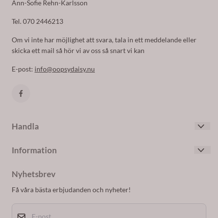
Ann-Sofie Rehn-Karlsson
Tel. 070 2446213
Om vi inte har möjlighet att svara, tala in ett meddelande eller
skicka ett mail så hör vi av oss så snart vi kan
E-post:
info@oopsydaisy.nu
Handla
Villkor
Information
Kontakta oss
Om oss
Skapa konto
Nyhetsbrev
Blogg
Logga in
Få våra bästa erbjudanden och nyheter!
Nyhetsbrev
E-post
Om cookies