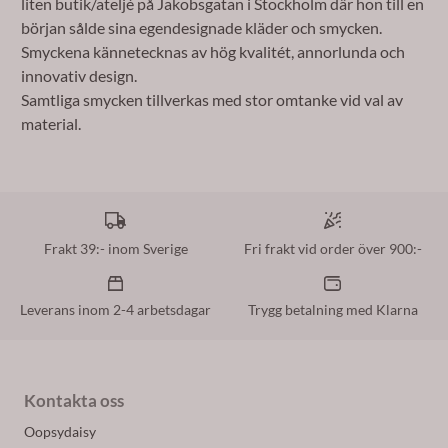
liten butik/ateljé på Jakobsgatan i Stockholm där hon till en
början sålde sina egendesignade kläder och smycken.
Smyckena kännetecknas av hög kvalitét, annorlunda och
innovativ design.
Samtliga smycken tillverkas med stor omtanke vid val av
material.
Frakt 39:- inom Sverige
Fri frakt vid order över 900:-
Leverans inom 2-4 arbetsdagar
Trygg betalning med Klarna
Kontakta oss
Oopsydaisy