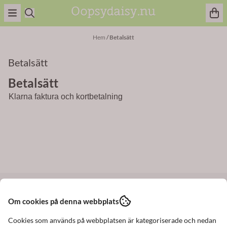
Hoppa till innehåll
Hem
/
Betalsätt
Betalsätt
Betalsätt
Klarna faktura och kortbetalning
Om cookies på denna webbplats
Frakt 39:- inom Sverige
Fri frakt vid order över 900:-
Cookies som används på webbplatsen är kategoriserade och nedan