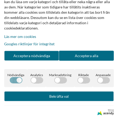
kan du läsa om varje kategori och tillåta eller neka några eller alla
Leverans inom 2-4 arbetsdagar
Trygg betalning med Klarna
av dem. När kategorier som tidigare har tillåtits inaktiveras
kommer alla cookies som tilldelats den kategorin att tas bort från
din webbläsare. Dessutom kan du se en lista över cookies som
tilldelats varje kategori och detaljerad information i
Kontakta oss
cookiedeklarationen.
Oopsydaisy
Läs mer om cookies
Ann-Sofie Rehn-Karlsson
Googles riktlinjer för integritet
Tel. 070 2446213
Acceptera nödvändiga
Acceptera alla
Om vi inte har möjlighet att svara, tala in ett meddelande eller
skicka ett mail så hör vi av oss så snart vi kan
Nödvändiga
Analytics
Marknadsföring
Riktade
Anpassade
E-post:
info@oopsydaisy.nu
Bekräfta val
Handla
Drivs av
Villkor