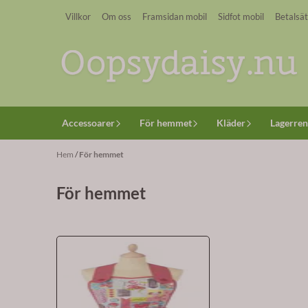
Hoppa till innehåll
Villkor
Om oss
Framsidan mobil
Sidfot mobil
Betalsät
Accessoarer
För hemmet
Kläder
Lagerren
Hem
/
För hemmet
För hemmet