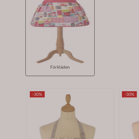
Förkläden
-30%
-30%