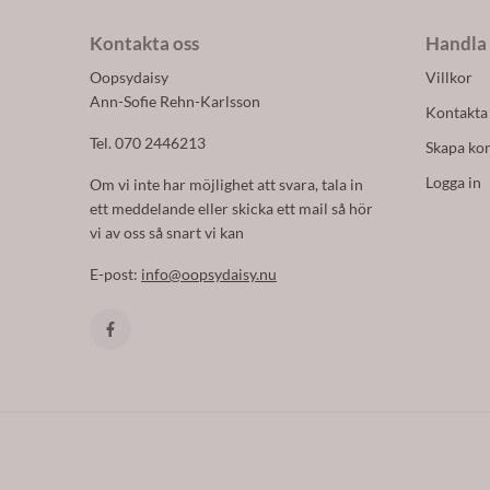
Kontakta oss
Handla
Oopsydaisy
Villkor
Ann-Sofie Rehn-Karlsson
Kontakta
Tel. 070 2446213
Skapa ko
Logga in
Om vi inte har möjlighet att svara, tala in
ett meddelande eller skicka ett mail så hör
vi av oss så snart vi kan
E-post:
info@oopsydaisy.nu