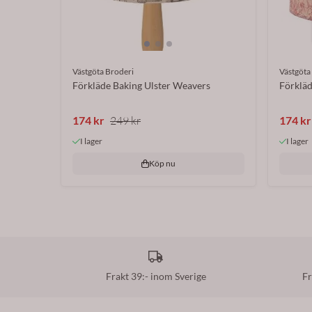
Västgöta Broderi
Västgöta
Förkläde Baking Ulster Weavers
Förklä
174 kr
249 kr
174 kr
I lager
I lager
Köp nu
Frakt 39:- inom Sverige
Fr