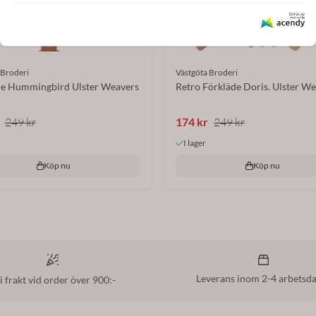
Drivs av
 Broderi
Västgöta Broderi
de Hummingbird Ulster Weavers
Retro Förkläde Doris. Ulster W
249 kr
174 kr
249 kr
I lager
Köp nu
Köp nu
Leverans inom 2-4 arbetsd
i frakt vid order över 900:-