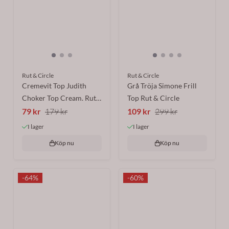
Rut & Circle
Rut & Circle
Cremevit Top Judith
Grå Tröja Simone Frill
Choker Top Cream. Rut
Top Rut & Circle
& ...
79 kr
179 kr
109 kr
299 kr
I lager
I lager
Köp nu
Köp nu
-64%
-60%