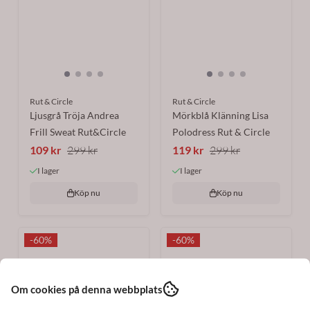
Rut & Circle
Rut & Circle
Ljusgrå Tröja Andrea
Mörkblå Klänning Lisa
Frill Sweat Rut&Circle
Polodress Rut & Circle
109 kr
299 kr
119 kr
299 kr
I lager
I lager
Köp nu
Köp nu
-60%
-60%
Om cookies på denna webbplats