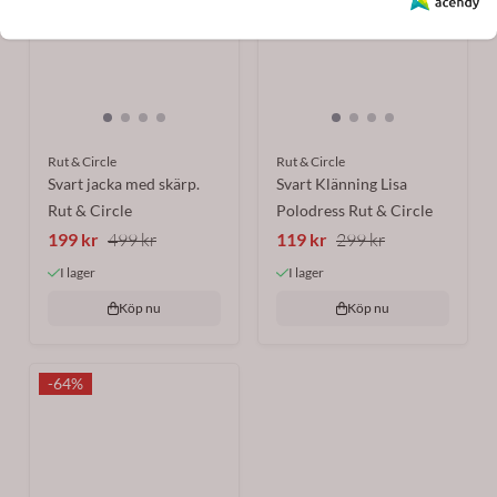
Rut & Circle
Rut & Circle
Svart jacka med skärp.
Svart Klänning Lisa
Rut & Circle
Polodress Rut & Circle
199 kr
499 kr
119 kr
299 kr
I lager
I lager
Köp nu
Köp nu
-64%