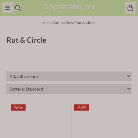
Hoppa till innehåll
Hem
/
Varumärken
/
Rut & Circle
Rut & Circle
-56%
-64%