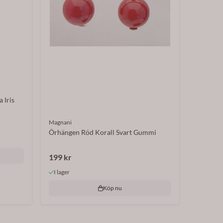
 Iris
Magnani
Örhängen Röd Korall Svart Gummi
199 kr
I lager
Köp nu