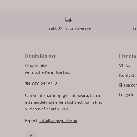
Frakt 39:- inom Sverige
Fr
Kontakta oss
Handla
Oopsydaisy
Villkor
Ann-Sofie Rehn-Karlsson
Kontakta
Tel. 070 2446213
Skapa ko
Logga in
Om vi inte har möjlighet att svara, tala in
ett meddelande eller skicka ett mail så hör
vi av oss så snart vi kan
E-post:
info@oopsydaisy.nu