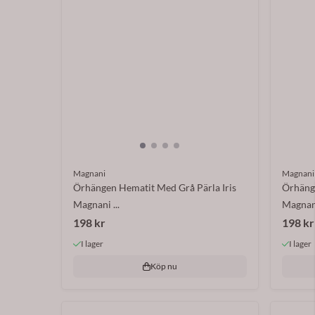
Magnani
Magnani
Örhängen Hematit Med Grå Pärla Iris
Örhänge
Magnani ...
Magnani
198 kr
198 kr
I lager
I lager
Köp nu