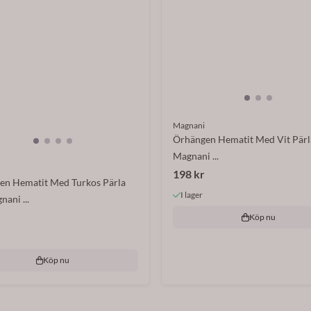
Magnani
Örhängen Hematit Med Vit Pärla
Magnani ...
198 kr
en Hematit Med Turkos Pärla
I lager
nani ...
Köp nu
Köp nu