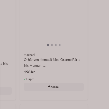
Magnani
Örhängen Hematit Med Orange Pärla
 Iris
Iris Magnani ...
198 kr
I lager
Köp nu