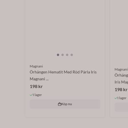
Magnani
Magnani
Örhängen Hematit Med Röd Pärla Iris
Örhäng
Magnani ...
Iris Mag
198 kr
198 kr
I lager
I lager
Köp nu