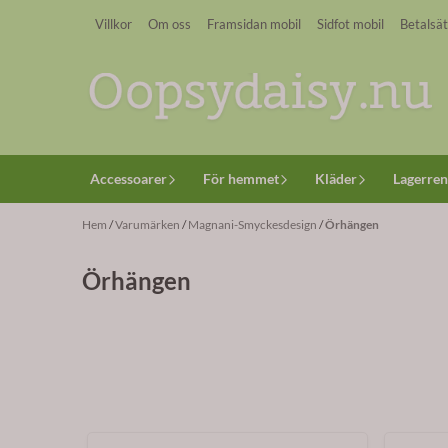
Hoppa till innehåll
Villkor
Om oss
Framsidan mobil
Sidfot mobil
Betalsät
Accessoarer
För hemmet
Kläder
Lagerren
Hem
/
Varumärken
/
Magnani-Smyckesdesign
/
Örhängen
Örhängen