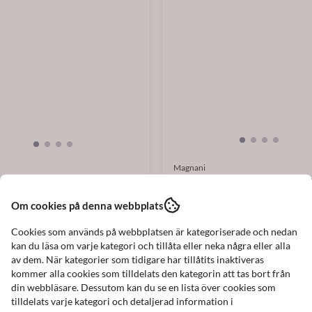
Magnani
Örhängen Hematit Med Lila Pärla
n Hematit Med Grön Pärla Iris
Magnani ...
 ...
Om cookies på denna webbplats
198 kr
Cookies som används på webbplatsen är kategoriserade och nedan
I lager
kan du läsa om varje kategori och tillåta eller neka några eller alla
av dem. När kategorier som tidigare har tillåtits inaktiveras
Köp nu
Köp nu
kommer alla cookies som tilldelats den kategorin att tas bort från
din webbläsare. Dessutom kan du se en lista över cookies som
tilldelats varje kategori och detaljerad information i