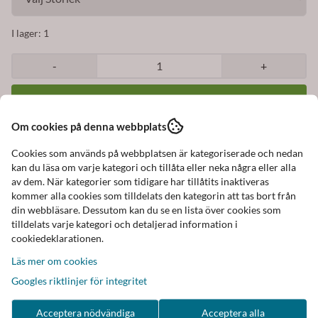
I lager
: 1
-
+
Om cookies på denna webbplats
Art.nr:
P22603KB
Cookies som används på webbplatsen är kategoriserade och nedan
kan du läsa om varje kategori och tillåta eller neka några eller alla
av dem. När kategorier som tidigare har tillåtits inaktiveras
kommer alla cookies som tilldelats den kategorin att tas bort från
din webbläsare. Dessutom kan du se en lista över cookies som
Beskrivning
tilldelats varje kategori och detaljerad information i
cookiedeklarationen.
Snygg pälskantad poncho
Läs mer om cookies
Ränder i mörkbrunt och vintervitt
Googles riktlinjer för integritet
Pälskant och krage i mjuk och skön fuskpäls
Acceptera nödvändiga
Acceptera alla