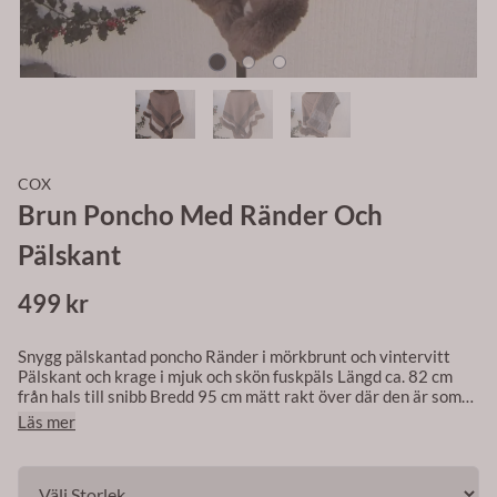
COX
Brun Poncho Med Ränder Och
Pälskant
499 kr
Snygg pälskantad poncho Ränder i mörkbrunt och vintervitt
Pälskant och krage i mjuk och skön fuskpäls Längd ca. 82 cm
från hals till snibb Bredd 95 cm mätt rakt över där den är som
bredast Material: 100% viskos Rekommenderad tvätt:
Läs mer
maskintvätt 30 grader