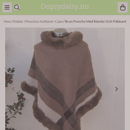
Hoppa till innehåll
Hem
/
Kläder
/
Ponchos-Kaftaner-Cape
/
Brun Poncho Med Ränder Och Pälskant