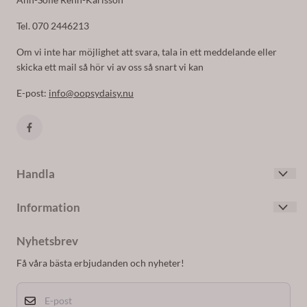
Tel. 070 2446213
Om vi inte har möjlighet att svara, tala in ett meddelande eller
skicka ett mail så hör vi av oss så snart vi kan
E-post:
info@oopsydaisy.nu
Handla
Villkor
Information
Kontakta oss
Om oss
Skapa konto
Nyhetsbrev
Blogg
Logga in
Få våra bästa erbjudanden och nyheter!
Nyhetsbrev
E-post
Om cookies