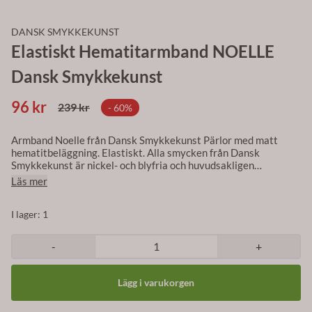
DANSK SMYKKEKUNST
Elastiskt Hematitarmband NOELLE
Dansk Smykkekunst
96 kr
239 kr
- 60%
Armband Noelle från Dansk Smykkekunst Pärlor med matt
hematitbeläggning. Elastiskt. Alla smycken från Dansk
Smykkekunst är nickel- och blyfria och huvudsakligen
framställda av mässing, som är belagt med 14-karat guld,
Läs mer
sterling silver, hematit eller rhodium.
I lager
: 1
-
+