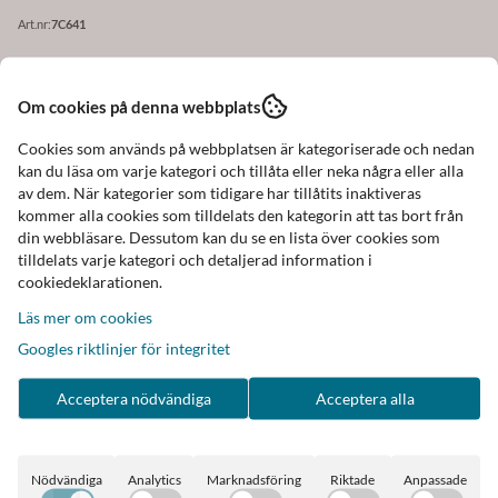
Art.nr:
7C641
Om cookies på denna webbplats
Beskrivning
Cookies som används på webbplatsen är kategoriserade och nedan
kan du läsa om varje kategori och tillåta eller neka några eller alla
Armband Noelle från Dansk Smykkekunst
av dem. När kategorier som tidigare har tillåtits inaktiveras
kommer alla cookies som tilldelats den kategorin att tas bort från
Pärlor med matt hematitbeläggning.
din webbläsare. Dessutom kan du se en lista över cookies som
tilldelats varje kategori och detaljerad information i
cookiedeklarationen.
Elastiskt.
Läs mer om cookies
Alla smycken från Dansk Smykkekunst är nickel- och
Googles riktlinjer för integritet
blyfria och huvudsakligen framställda av mässing, som
är belagt med 14-karat guld, sterling silver, hematit eller
Acceptera nödvändiga
Acceptera alla
rhodium.
Nödvändiga
Analytics
Marknadsföring
Riktade
Anpassade