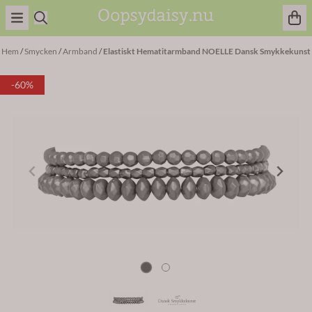
Hoppa till innehåll
Hem
/
Smycken
/
Armband
/
Elastiskt Hematitarmband NOELLE Dansk Smykkekunst
-60%