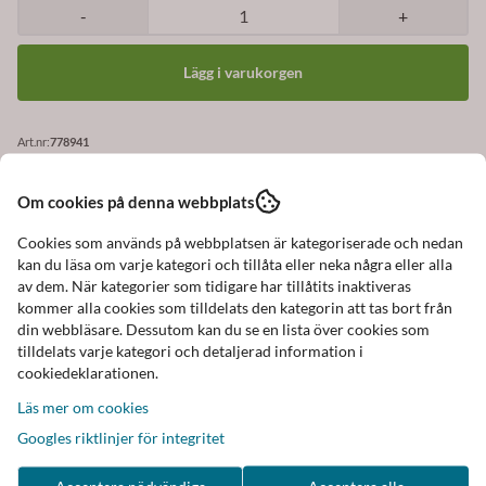
-
+
Art.nr:
778941
Om cookies på denna webbplats
Cookies som används på webbplatsen är kategoriserade och nedan
Beskrivning
kan du läsa om varje kategori och tillåta eller neka några eller alla
av dem. När kategorier som tidigare har tillåtits inaktiveras
Snygg vardags eller festväska, clutch
kommer alla cookies som tilldelats den kategorin att tas bort från
Väskan har ett stort fack som stängs med dragkedja
din webbläsare. Dessutom kan du se en lista över cookies som
Det finns 2 små fack i tygfodret som är ljust och
tilldelats varje kategori och detaljerad information i
cookiedeklarationen.
småblommigt, ett är med dragkedja
Väskan stängs med guldfärgad dragkedja
Läs mer om cookies
Lång justerbar och avtagbar mönstrad axelrem, ca 5 cm
Googles riktlinjer för integritet
bred