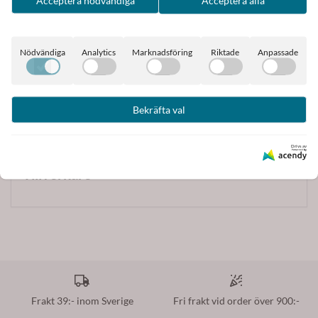
Acceptera nödvändiga
Acceptera alla
Väskan är tillverkad av läderimitation/vegansk läder
Mått: 15cm x 21cm x 4cm
Nödvändiga
Analytics
Marknadsföring
Riktade
Anpassade
Väskan kommer från Rosenvinge, Norge
Bekräfta val
Drivs av
Tillverkare
Frakt 39:- inom Sverige
Fri frakt vid order över 900:-