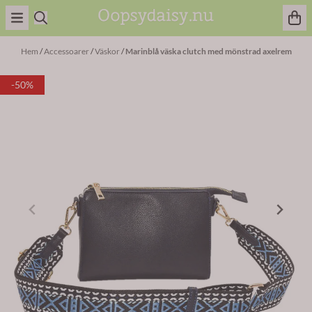
Hoppa till innehåll
Hem
/
Accessoarer
/
Väskor
/
Marinblå väska clutch med mönstrad axelrem
-50%