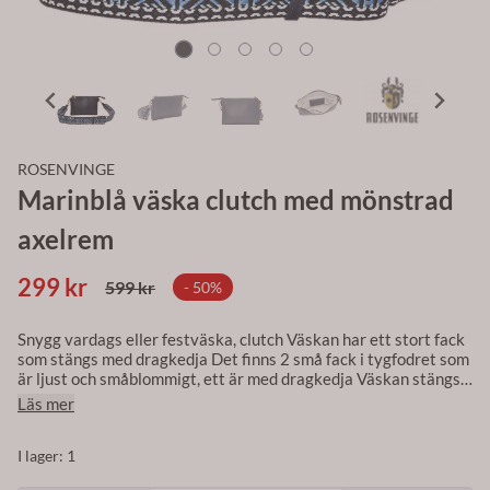
ROSENVINGE
Marinblå väska clutch med mönstrad
axelrem
299 kr
599 kr
- 50%
Snygg vardags eller festväska, clutch Väskan har ett stort fack
som stängs med dragkedja Det finns 2 små fack i tygfodret som
är ljust och småblommigt, ett är med dragkedja Väskan stängs
med guldfärgad dragkedja Lång justerbar och avtagbar
Läs mer
mönstrad axelrem, ca 5 cm bred Väskan är tillverkad av
läderimitation/vegansk läder Mått: 15cm x 21cm x 4cm
I lager
: 1
Väskan kommer från Rosenvinge, Norge