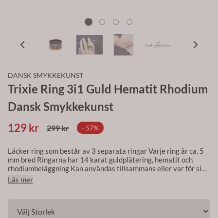
DANSK SMYKKEKUNST
Trixie Ring 3i1 Guld Hematit Rhodium
Dansk Smykkekunst
129 kr
299 kr
- 57%
Läcker ring som består av 3 separata ringar Varje ring är ca. 5
mm bred Ringarna har 14 karat guldplätering, hematit och
rhodiumbeläggning Kan användas tillsammans eller var för sig
Alla smycken från Dansk Smykkekunst är nickel- kadmium och
Läs mer
blyfria och huvudsakligen framställda av mässing, som är
belagt med 14-karat guld, sterling silver eller rhodium
Örhängen har stift av kirurgiskt stål.