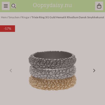
Hoppa till innehåll
Hem
/
Smycken
/
Ringar
/
Trixie Ring 3i1 Guld Hematit Rhodium Dansk Smykkekunst
-57%