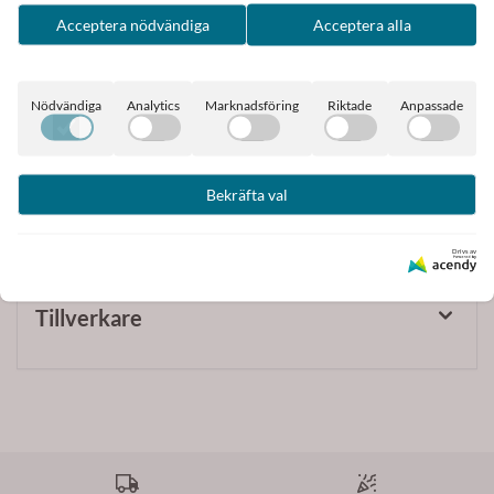
Kan användas tillsammans eller var för sig
Acceptera nödvändiga
Acceptera alla
Alla smycken från Dansk Smykkekunst är nickel-
kadmium och blyfria och huvudsakligen framställda av
Nödvändiga
Analytics
Marknadsföring
Riktade
Anpassade
mässing, som är belagt med 14-karat guld, sterling silver
eller rhodium
Örhängen har stift av kirurgiskt stål.
Bekräfta val
Drivs av
Tillverkare