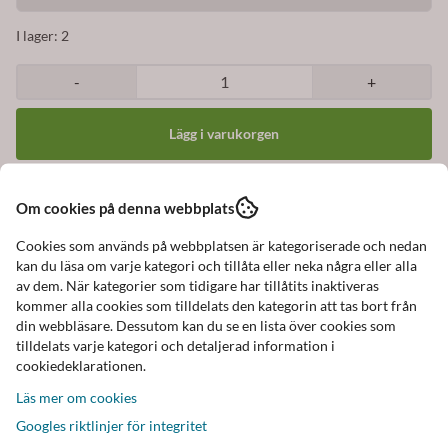
I lager
: 2
-
+
Art.nr:
1C1001
Om cookies på denna webbplats
Cookies som används på webbplatsen är kategoriserade och nedan
kan du läsa om varje kategori och tillåta eller neka några eller alla
av dem. När kategorier som tidigare har tillåtits inaktiveras
Beskrivning
kommer alla cookies som tilldelats den kategorin att tas bort från
din webbläsare. Dessutom kan du se en lista över cookies som
Läcker ring som består av 3 separata ringar
tilldelats varje kategori och detaljerad information i
Varje ring är ca. 5 mm bred
cookiedeklarationen.
Ringarna har 14 karat guldplätering, hematit och
Läs mer om cookies
rhodiumbeläggning
Googles riktlinjer för integritet